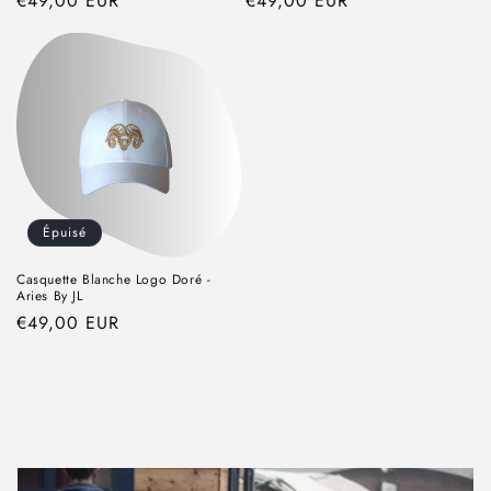
Prix
€49,00 EUR
Prix
€49,00 EUR
habituel
habituel
Épuisé
Casquette Blanche Logo Doré -
Aries By JL
Prix
€49,00 EUR
habituel