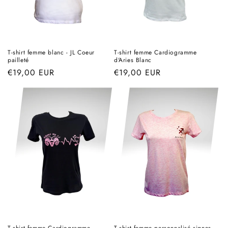
T-shirt femme blanc - JL Coeur
T-shirt femme Cardiogramme
pailleté
d'Aries Blanc
Prix
€19,00 EUR
Prix
€19,00 EUR
habituel
habituel