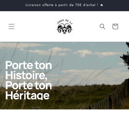
et
Livraison offerte à partir de 75€ d'achat ! 🔥
passer
au
contenu
Panier