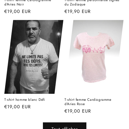
T-shirt femme Cardiogramme
T-shirt femme personnalisé signes
d'Aries Noir
du Zodiaque
Prix
€19,00 EUR
Prix
€19,90 EUR
habituel
habituel
T-shirt homme blanc Défi
T-shirt femme Cardiogramme
d'Aries Rose
Prix
€19,00 EUR
Prix
€19,00 EUR
habituel
habituel