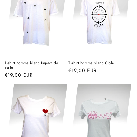
T-shirt homme blanc Impact de
T-shirt homme blanc Cible
balle
Prix
€19,00 EUR
Prix
€19,00 EUR
habituel
habituel