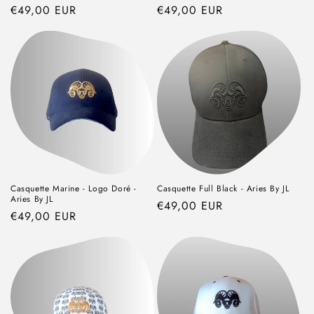
Prix
€49,00 EUR
Prix
€49,00 EUR
habituel
habituel
Casquette Marine - Logo Doré -
Casquette Full Black - Aries By JL
Aries By JL
Prix
€49,00 EUR
Prix
€49,00 EUR
habituel
habituel