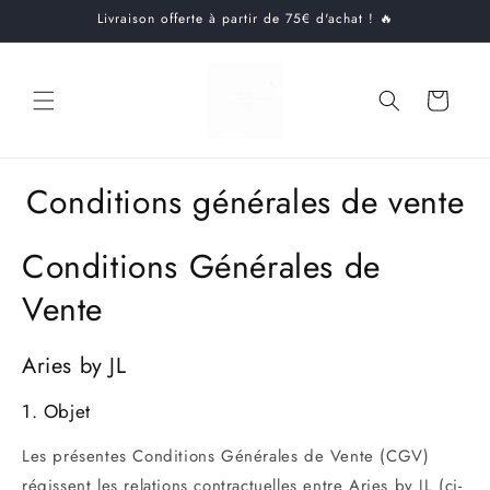
et
Livraison offerte à partir de 75€ d'achat ! 🔥
passer
au
contenu
Panier
Conditions générales de vente
Conditions Générales de
Vente
Aries by JL
1. Objet
Les présentes Conditions Générales de Vente (CGV)
régissent les relations contractuelles entre Aries by JL (ci-